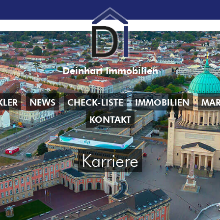
Deinhart Immobilien
KLER
NEWS
CHECK-LISTE
IMMOBILIEN
MAR
KONTAKT
Karriere